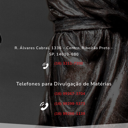
R. Álvares Cabral, 1336 – Centro, Ribeirão Preto –
SP, 14010-080
(16) 3211-7200
Telefones para Divulgação de Matérias
(16) 99267-3704
(16) 99299-5373
(16) 99286-1139