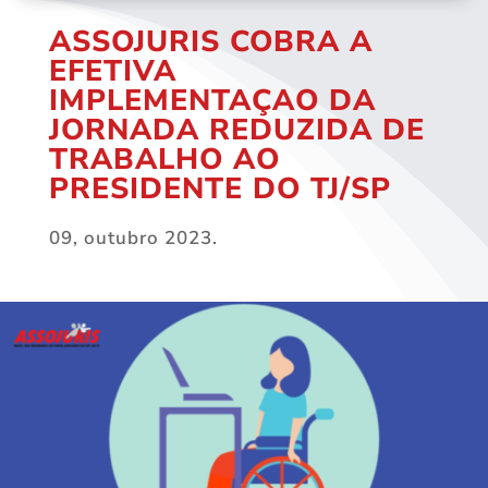
ASSOJURIS COBRA A
EFETIVA
IMPLEMENTAÇAO DA
JORNADA REDUZIDA DE
TRABALHO AO
PRESIDENTE DO TJ/SP
09, outubro 2023.