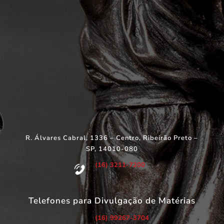
R. Álvares Cabral, 1336 – Centro, Ribeirão Preto –
SP, 14010-080
(16) 3211-7200
Telefones para Divulgação de Matérias
(16) 99267-3704