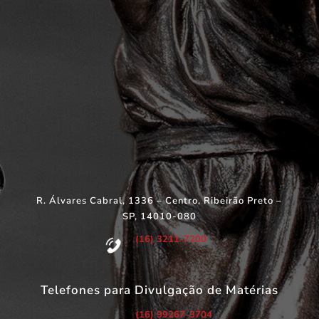
R. Álvares Cabral, 1336 – Centro, Ribeirão Preto –
SP, 14010-080
(16) 3211-7200
Telefones para Divulgação de Matérias
(16) 99267-3704