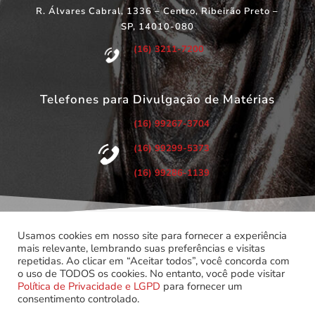
R. Álvares Cabral, 1336 – Centro, Ribeirão Preto –
SP, 14010-080
(16) 3211-7200
Telefones para Divulgação de Matérias
(16) 99267-3704
(16) 99299-5373
(16) 99286-1139
Usamos cookies em nosso site para fornecer a experiência
mais relevante, lembrando suas preferências e visitas
repetidas. Ao clicar em “Aceitar todos”, você concorda com
©
Copyright 2022 – Todos os Direitos Reservados.
o uso de TODOS os cookies. No entanto, você pode visitar
Associação dos Servidores do Poder Judiciário do Estado de
Política de Privacidade e LGPD
para fornecer um
São Paulo.
consentimento controlado.