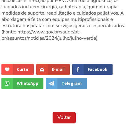
alcoólicas e infecção por HPV. Além do diagnóstico, os
cuidados incluem cirurgia, radioterapia, quimioterapia,
medidas de suporte, reabilitação e cuidados paliativos. A
abordagem é feita com equipes multiprofissionais e
estrutura hospitalar com serviços gerais e especializados.
(Fonte: https://www.gov.br/saude/pt-
br/assuntos/noticias/2024/julho/julho-verde).
Curtir
E-mail
Facebook
WhatsApp
Telegram
Voltar