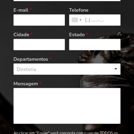
E-mail
*
Telefone
Cidade
*
Estado
*
Departamentos
*
Diretoria
Mensagem
*
Ao clicar em "Enviar" você concorda com o uso de TODOS os