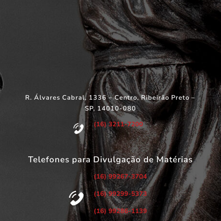
R. Álvares Cabral, 1336 – Centro, Ribeirão Preto –
SP, 14010-080
(16) 3211-7200
Telefones para Divulgação de Matérias
(16) 99267-3704
(16) 99299-5373
(16) 99286-1139