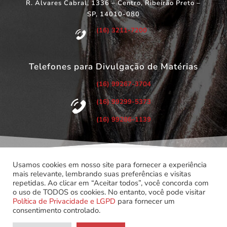
R. Álvares Cabral, 1336 – Centro, Ribeirão Preto –
SP, 14010-080
(16) 3211-7200
Telefones para Divulgação de Matérias
(16) 99267-3704
(16) 99299-5373
(16) 99286-1139
Usamos cookies em nosso site para fornecer a experiência
mais relevante, lembrando suas preferências e visitas
repetidas. Ao clicar em “Aceitar todos”, você concorda com
©
Copyright 2022 – Todos os Direitos Reservados.
o uso de TODOS os cookies. No entanto, você pode visitar
Associação dos Servidores do Poder Judiciário do Estado de
Política de Privacidade e LGPD
para fornecer um
São Paulo.
consentimento controlado.