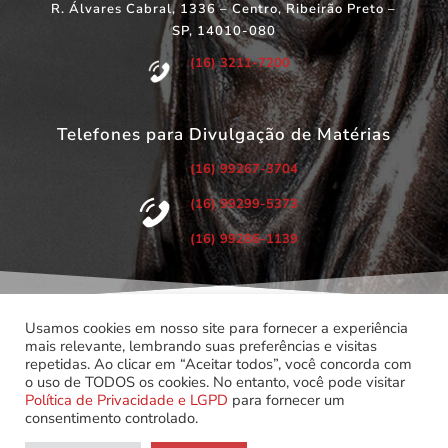
R. Álvares Cabral, 1336 – Centro, Ribeirão Preto –
SP, 14010-080
(16) 3211-7200
Telefones para Divulgação de Matérias
(16) 99267-3704
(16) 99299-5373
(16) 99286-1139
Usamos cookies em nosso site para fornecer a experiência
mais relevante, lembrando suas preferências e visitas
repetidas. Ao clicar em “Aceitar todos”, você concorda com
©
Copyright 2022 – Todos os Direitos Reservados.
o uso de TODOS os cookies. No entanto, você pode visitar
Associação dos Servidores do Poder Judiciário do Estado de
Política de Privacidade e LGPD
para fornecer um
São Paulo.
consentimento controlado.