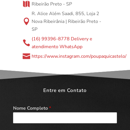

Ribeirão Preto - SP
R. Alice Além Saadi, 855, Loja 2

Nova Ribeirânia | Ribeirão Preto -
SP
(16) 99396-8778 Delivery e

atendimento WhatsApp

https://www.instagram.com/poupaquicastelo/
Entre em Contato
Nome Completo
*