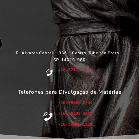
R. Álvares Cabral, 1336 – Centro, Ribeirão Preto –
SP, 14010-080
(16) 3211-7200
Telefones para Divulgação de Matérias
(16) 99267-3704
(16) 99299-5373
(16) 99286-1139