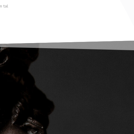
m tal