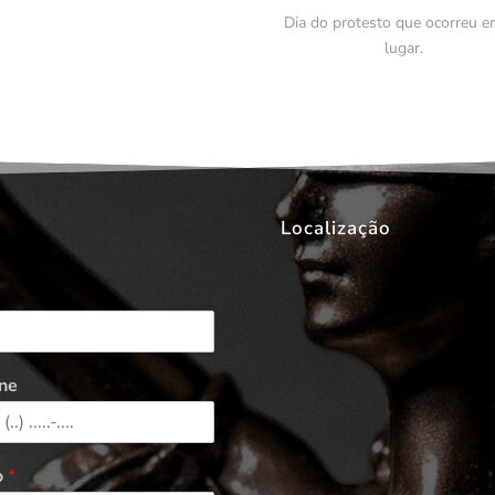
Dia do protesto que ocorreu e
lugar.
Localização
ne
o
*