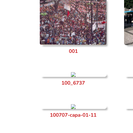
001
100_6737
100707-capa-01-11