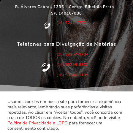
R. Álvares Cabral, 1336 – Centro, Ribeirão Preto –
SP, 14010-080
(16) 3211-7200
Telefones para Divulgação de Matérias
(16) 99267-3704
(16) 99299-5373
(16) 99286-1139
Usamos cookies em nosso site para fornecer a experiência
mais relevante, lembrando suas preferências e visitas
repetidas. Ao clicar em “Aceitar todos”, você concorda com
©
Copyright 2022 – Todos os Direitos Reservados.
o uso de TODOS os cookies. No entanto, você pode visitar
Associação dos Servidores do Poder Judiciário do Estado de
Política de Privacidade e LGPD
para fornecer um
São Paulo.
consentimento controlado.