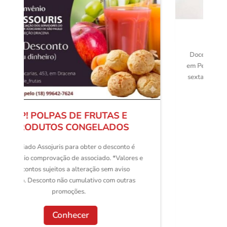
AMOR AOS KILOS
Doceria 🍰 Confeitaria e Cafeteria 👩‍🍳 Especialista
em Personalizados 🍛Almoço executivo ⏰ Segunda á
sexta 07h às 19h | Sábado 07h às 18h 📍 Rua Conde
Afonso Celso 1615
Conhecer