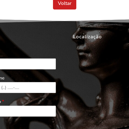
Voltar
Localização
ne
o
*