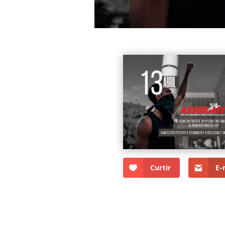
Curtir
E-