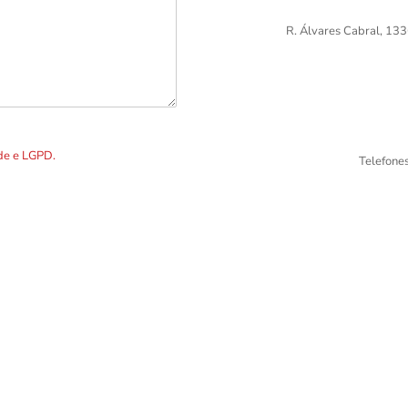
R. Álvares Cabral, 133
DOS os dados preenchidos no
ade e LGPD.
Telefone