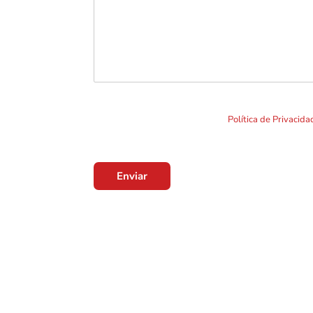
Ao clicar em "Enviar" você concorda com o uso de TO
formulário. Por favor leia a nossa
Política de Privacid
Enviar