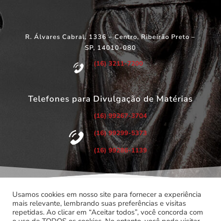
R. Álvares Cabral, 1336 – Centro, Ribeirão Preto –
SP, 14010-080
(16) 3211-7200
Telefones para Divulgação de Matérias
(16) 99267-3704
(16) 99299-5373
(16) 99286-1139
Usamos cookies em nosso site para fornecer a experiência
mais relevante, lembrando suas preferências e visitas
repetidas. Ao clicar em “Aceitar todos”, você concorda com
©
Copyright 2022 – Todos os Direitos Reservados.