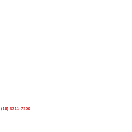
 – Centro, Ribeirão Preto – SP, 14010-080
(16) 3211-7200
ara Divulgação de Matérias