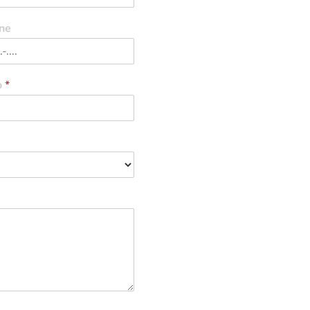
ne
o
*
R. Álvares Cabral, 1336
Telefones p