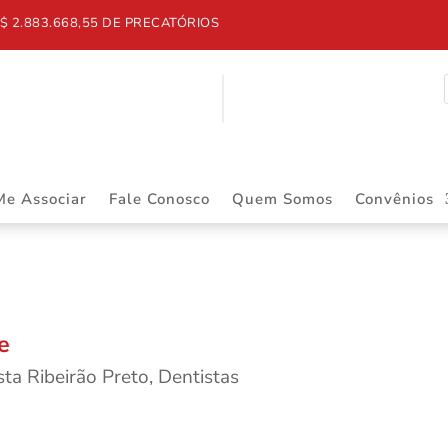
$ 2.883.668,55 DE PRECATÓRIOS
Me Associar
Fale Conosco
Quem Somos
Convênios
e
sta Ribeirão Preto
,
Dentistas