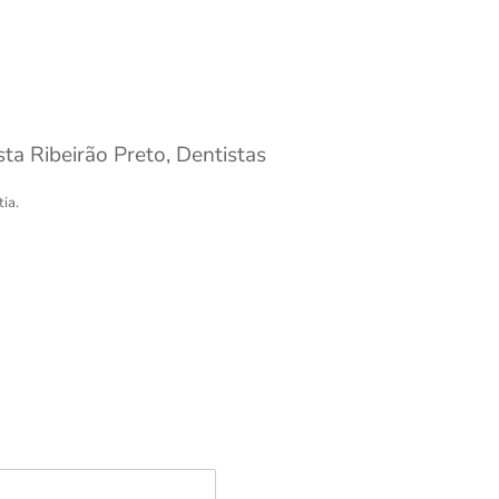
sta Ribeirão Preto
,
Dentistas
ia.
Localização