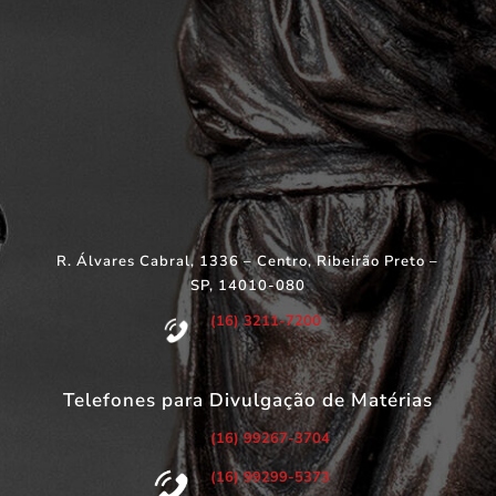
R. Álvares Cabral, 1336 – Centro, Ribeirão Preto –
SP, 14010-080
(16) 3211-7200
Telefones para Divulgação de Matérias
(16) 99267-3704
(16) 99299-5373