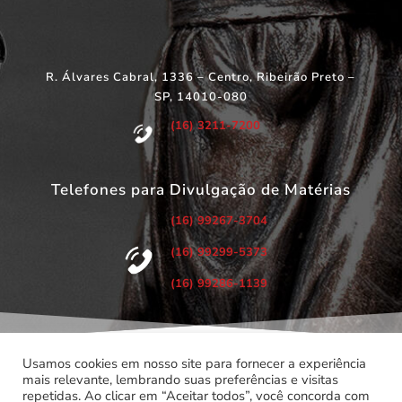
R. Álvares Cabral, 1336 – Centro, Ribeirão Preto –
SP, 14010-080
(16) 3211-7200
Telefones para Divulgação de Matérias
(16) 99267-3704
(16) 99299-5373
(16) 99286-1139
Usamos cookies em nosso site para fornecer a experiência
mais relevante, lembrando suas preferências e visitas
repetidas. Ao clicar em “Aceitar todos”, você concorda com
©
Copyright 2022 – Todos os Direitos Reservados.