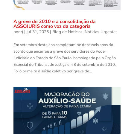
A greve de 2010 e a consolidação da
ASSOJURIS como voz da categoria
por
:)
|
jul 31, 2026
|
Blog de Noticias
,
Noticias Urgentes
Em setembro deste ano completam-se dezesseis anos do
acordo que encerrou a greve dos servidores do Poder
Judiciário do Estado de São Paulo, homologado pelo Órgão
Especial do Tribunal de Justiça em 8 de setembro de 2010.
Foi o primeiro dissídio coletivo por greve de...