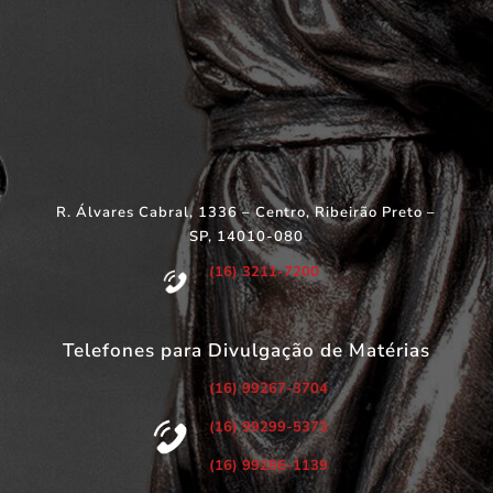
R. Álvares Cabral, 1336 – Centro, Ribeirão Preto –
SP, 14010-080
(16) 3211-7200
Telefones para Divulgação de Matérias
(16) 99267-3704
(16) 99299-5373
(16) 99286-1139