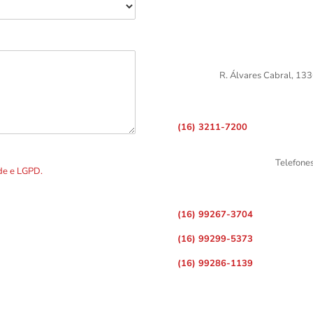
R. Álvares Cabral, 133
(16) 3211-7200
DOS os dados preenchidos no
Telefone
ade e LGPD.
(16) 99267-3704
(16) 99299-5373
(16) 99286-1139