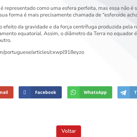
é representado como uma esfera perfeita, mas essa não é su
 sua forma é mais precisamente chamada de “esferoide acha
 efeito da gravidade e da força centrífuga produzida pela 
amento equatorial. Assim, o diâmetro da Terra no equador 
utro.
m/portuguese/articles/cxwpl918eyzo
mail
Facebook
WhatsApp
T
Voltar