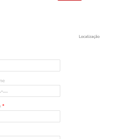
Localização
ne
o
*