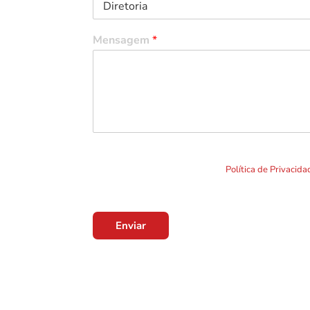
Mensagem
*
Ao clicar em "Enviar" você concorda com o uso de TO
formulário. Por favor leia a nossa
Política de Privacid
Enviar