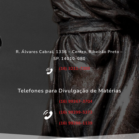
R. Álvares Cabral, 1336 – Centro, Ribeirão Preto –
SP, 14010-080
(16) 3211-7200
Telefones para Divulgação de Matérias
(16) 99267-3704
(16) 99299-5373
(16) 99286-1139