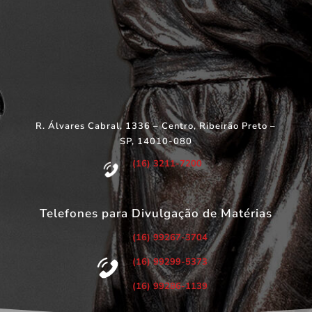
R. Álvares Cabral, 1336 – Centro, Ribeirão Preto –
SP, 14010-080
(16) 3211-7200
Telefones para Divulgação de Matérias
(16) 99267-3704
(16) 99299-5373
(16) 99286-1139