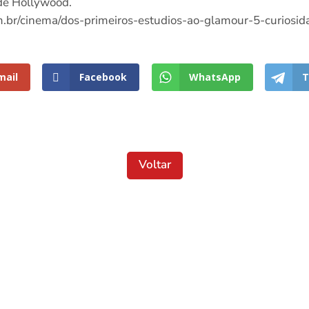
de Hollywood.
com.br/cinema/dos-primeiros-estudios-ao-glamour-5-curiosi
mail
Facebook
WhatsApp
T
Voltar
Localização