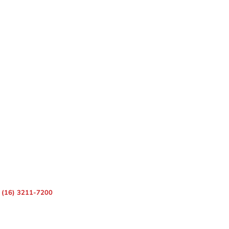
 – Centro, Ribeirão Preto – SP, 14010-080
(16) 3211-7200