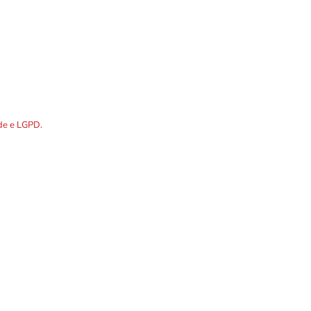
DOS os dados preenchidos no
ade e LGPD.
R. Álvares Cabral, 1336