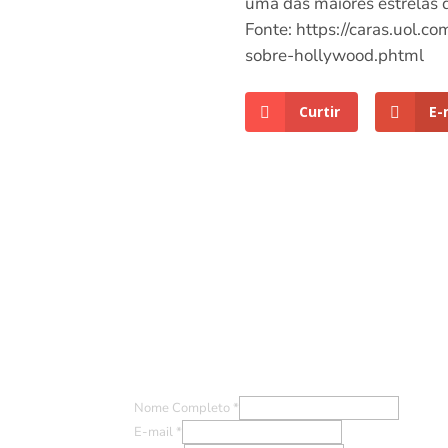
uma das maiores estrelas 
Fonte: https://caras.uol.
sobre-hollywood.phtml
Curtir
E-
Entre em Contato
Nome Completo
*
E-mail
*