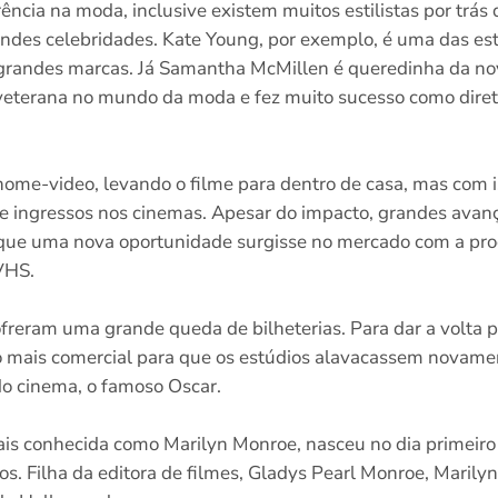
ncia na moda, inclusive existem muitos estilistas por trás
ndes celebridades. Kate Young, por exemplo, é uma das estil
 grandes marcas. Já Samantha McMillen é queredinha da nov
 veterana no mundo da moda e fez muito sucesso como diret
home-video, levando o filme para dentro de casa, mas com 
 ingressos nos cinemas. Apesar do impacto, grandes avanç
que uma nova oportunidade surgisse no mercado com a pro
VHS.
ofreram uma grande queda de bilheterias. Para dar a volta
o mais comercial para que os estúdios alavacassem novame
do cinema, o famoso Oscar.
s conhecida como Marilyn Monroe, nasceu no dia primeiro
s. Filha da editora de filmes, Gladys Pearl Monroe, Marilyn