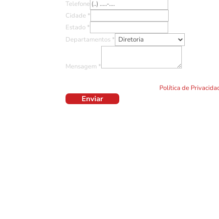
Telefone
Cidade
*
Estado
*
Departamentos
*
Mensagem
*
Ao clicar em "Enviar" você concorda com o uso de TO
formulário. Por favor leia a nossa
Política de Privacid
Enviar