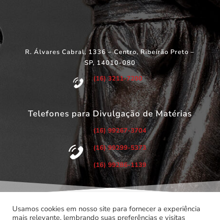
R. Álvares Cabral, 1336 – Centro, Ribeirão Preto –
SP, 14010-080
(16) 3211-7200
Telefones para Divulgação de Matérias
(16) 99267-3704
(16) 99299-5373
(16) 99286-1139
Usamos cookies em nosso site para fornecer a experiência
mais relevante, lembrando suas preferências e visitas