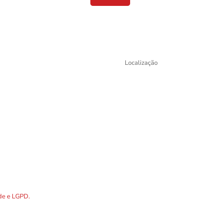
Localização
DOS os dados preenchidos no
ade e LGPD.