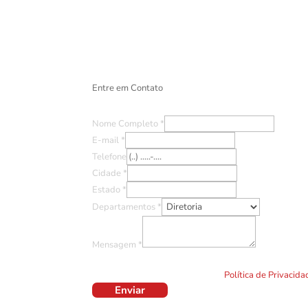
Entre em Contato
Nome Completo
*
E-mail
*
Telefone
Cidade
*
Estado
*
Departamentos
*
Mensagem
*
Ao clicar em "Enviar" você concorda com o uso de TO
formulário. Por favor leia a nossa
Política de Privacid
Enviar