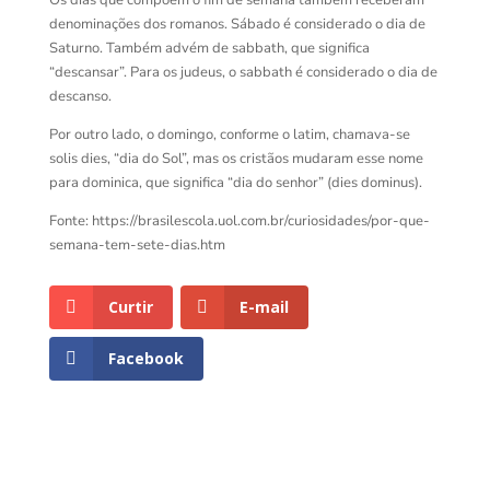
Os dias que compõem o fim de semana também receberam
denominações dos romanos. Sábado é considerado o dia de
Saturno. Também advém de sabbath, que significa
“descansar”. Para os judeus, o sabbath é considerado o dia de
descanso.
Por outro lado, o domingo, conforme o latim, chamava-se
solis dies, “dia do Sol”, mas os cristãos mudaram esse nome
para dominica, que significa “dia do senhor” (dies dominus).
Fonte: https://brasilescola.uol.com.br/curiosidades/por-que-
semana-tem-sete-dias.htm
Curtir
E-mail
Facebook
Voltar