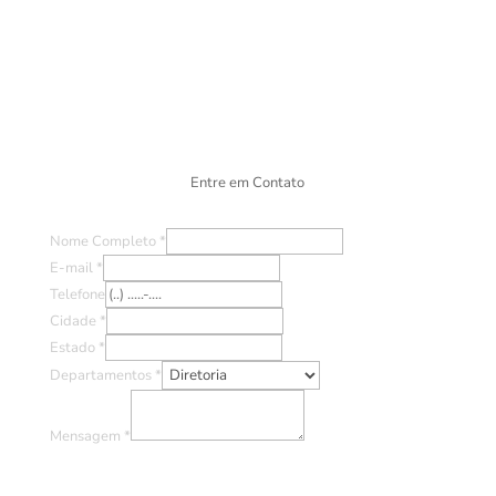
Entre em Contato
Nome Completo
*
E-mail
*
Telefone
Cidade
*
Estado
*
Departamentos
*
Mensagem
*
Ao clicar em "Enviar" você concorda com o uso de TODOS os
dados preenchidos no formulário. Por favor leia a nossa