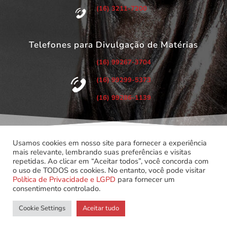
(16) 3211-7200
Telefones para Divulgação de Matérias
(16) 99267-3704
(16) 99299-5373
(16) 99286-1139
Usamos cookies em nosso site para fornecer a experiência
mais relevante, lembrando suas preferências e visitas
repetidas. Ao clicar em “Aceitar todos”, você concorda com
©
Copyright 2022 – Todos os Direitos Reservados.
o uso de TODOS os cookies. No entanto, você pode visitar
Associação dos Servidores do Poder Judiciário do Estado de
Política de Privacidade e LGPD
para fornecer um
São Paulo.
consentimento controlado.
Cookie Settings
Aceitar tudo