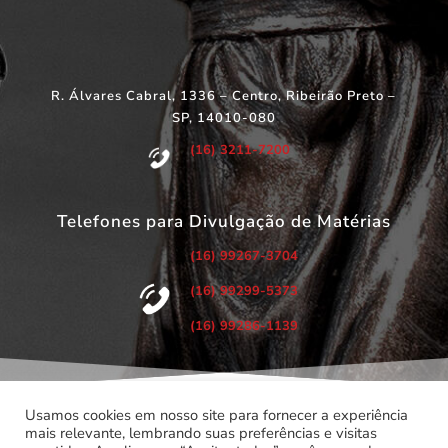
R. Álvares Cabral, 1336 – Centro, Ribeirão Preto –
SP, 14010-080
(16) 3211-7200
Telefones para Divulgação de Matérias
(16) 99267-3704
(16) 99299-5373
(16) 99286-1139
Usamos cookies em nosso site para fornecer a experiência
mais relevante, lembrando suas preferências e visitas