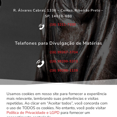
R. Álvares Cabral, 1336 – Centro, Ribeirão Preto –
SP, 14010-080
(16) 3211-7200
Telefones para Divulgação de Matérias
(16) 99267-3704
(16) 99299-5373
(16) 99286-1139
Usamos cookies em nosso site para fornecer a experiência
mais relevante, lembrando suas preferências e visitas
repetidas. Ao clicar em “Aceitar todos”, você concorda com
©
Copyright 2022 – Todos os Direitos Reservados.
o uso de TODOS os cookies. No entanto, você pode visitar
Associação dos Servidores do Poder Judiciário do Estado de
Política de Privacidade e LGPD
para fornecer um
São Paulo.