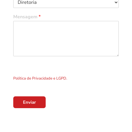
Mensagem
*
Ao clicar em "Enviar" você concorda com o uso de TODOS os
dados preenchidos no formulário. Por favor leia a nossa
Política de Privacidade e LGPD.
Enviar
Localização