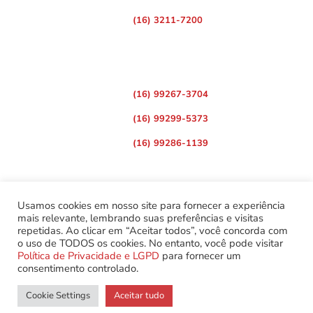
(16) 3211-7200
Telefones para Divulgação de Matérias
(16) 99267-3704
(16) 99299-5373
(16) 99286-1139
Usamos cookies em nosso site para fornecer a experiência
mais relevante, lembrando suas preferências e visitas
repetidas. Ao clicar em “Aceitar todos”, você concorda com
©
Copyright 2022 – Todos os Direitos Reservados.
o uso de TODOS os cookies. No entanto, você pode visitar
Associação dos Servidores do Poder Judiciário do Estado de
Política de Privacidade e LGPD
para fornecer um
São Paulo.
consentimento controlado.
Cookie Settings
Aceitar tudo