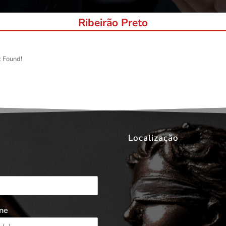
Ribeirão Preto
t Found!
Localização
ne