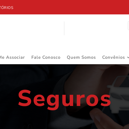
S
Me Associar
Fale Conosco
Quem Somos
Convênios
Seguros