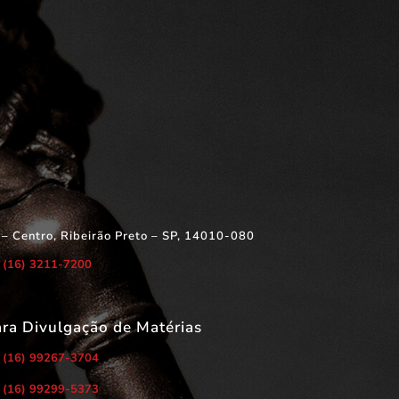
 – Centro, Ribeirão Preto – SP, 14010-080
(16) 3211-7200
ara Divulgação de Matérias
(16) 99267-3704
(16) 99299-5373