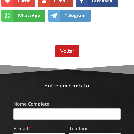
Curtir
E-mail
Facebook
WhatsApp
Telegram
Voltar
Entre em Contato
Nome Completo
*
E-mail
*
Telefone