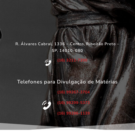
R. Álvares Cabral, 1336 – Centro, Ribeirão Preto –
SP, 14010-080
(16) 3211-7200
Telefones para Divulgação de Matérias
(16) 99267-3704
(16) 99299-5373
(16) 99286-1139