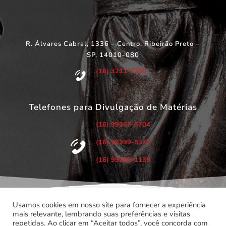
R. Álvares Cabral, 1336 – Centro, Ribeirão Preto –
SP, 14010-080
(16) 3211-7200
Telefones para Divulgação de Matérias
(16) 99267-3704
(16) 99299-5373
(16) 99286-1139
Usamos cookies em nosso site para fornecer a experiência
mais relevante, lembrando suas preferências e visitas
repetidas. Ao clicar em “Aceitar todos”, você concorda com
©
Copyright 2022 – Todos os Direitos Reservados.