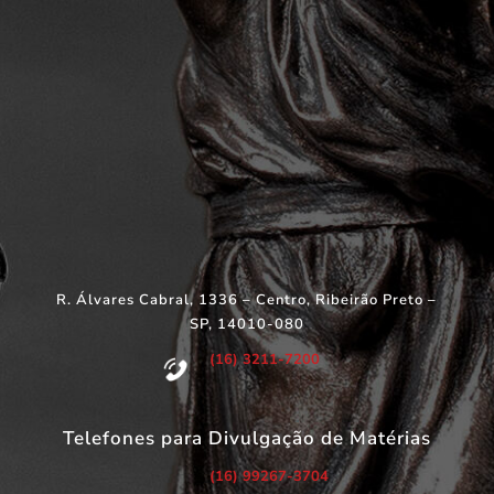
R. Álvares Cabral, 1336 – Centro, Ribeirão Preto –
SP, 14010-080
(16) 3211-7200
Telefones para Divulgação de Matérias
(16) 99267-3704