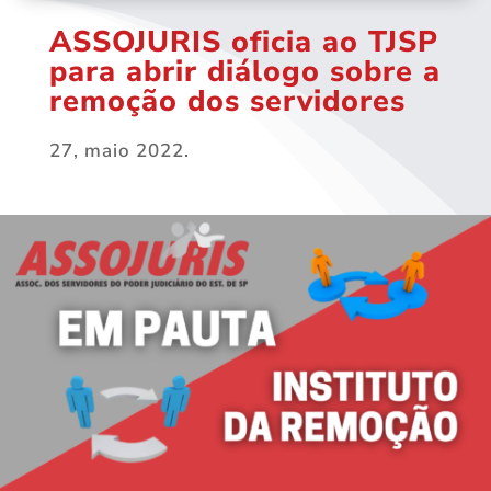
ASSOJURIS oficia ao TJSP
para abrir diálogo sobre a
remoção dos servidores
27, maio 2022.