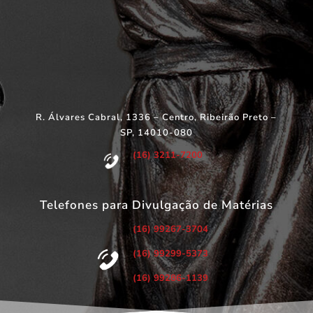
R. Álvares Cabral, 1336 – Centro, Ribeirão Preto –
SP, 14010-080
(16) 3211-7200
Telefones para Divulgação de Matérias
(16) 99267-3704
(16) 99299-5373
(16) 99286-1139