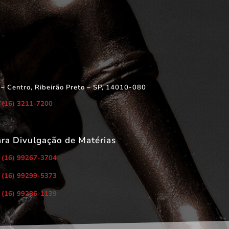
 – Centro, Ribeirão Preto – SP, 14010-080
(16) 3211-7200
ara Divulgação de Matérias
(16) 99267-3704
(16) 99299-5373
(16) 99286-1139