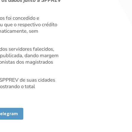
r os dados junto a SPPREV
os foi concedido e
 que o respectivo crédito
omaticamente, sem
dos servidores falecidos,
o publicada, dando margem
onistas dos magistrados
da SPPREV de suas cidades
ostrando o total
elegram