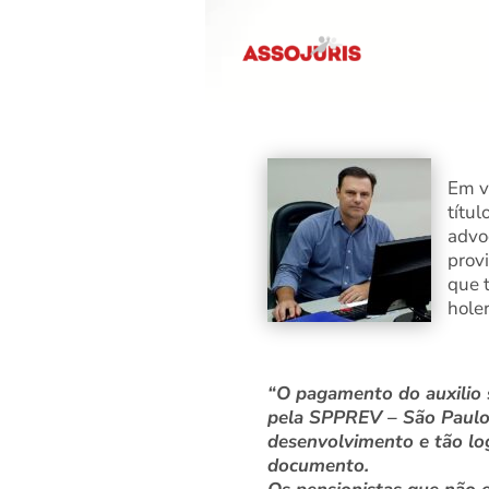
Em v
títul
advo
prov
que 
hole
“O pagamento do auxilio s
pela SPPREV – São Paulo 
desenvolvimento e tão log
documento.