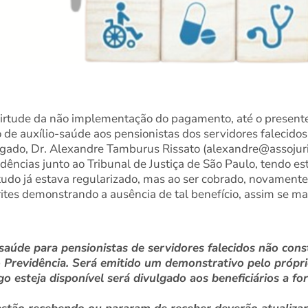
irtude da não implementação do pagamento, até o present
o de auxílio-saúde aos pensionistas dos servidores falecido
gado, Dr. Alexandre Tamburus Rissato (alexandre@assojuri
idências junto ao Tribunal de Justiça de São Paulo, tendo e
tudo já estava regularizado, mas ao ser cobrado, novamente,
rites demonstrando a ausência de tal benefício, assim se ma
aúde para pensionistas de servidores falecidos não cons
Previdência. Será emitido um demonstrativo pelo própr
o esteja disponível será divulgado aos beneficiários a f