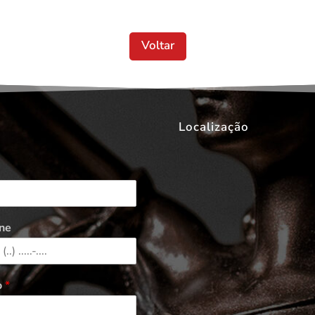
Voltar
Localização
ne
o
*