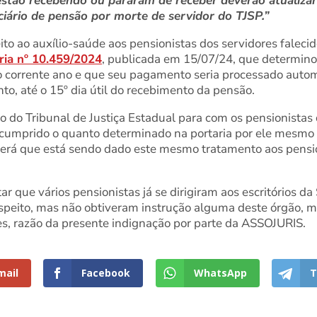
estão recebendo ou pararam de receber deverão atualiza
ciário de pensão por morte de servidor do TJSP.”
to ao auxílio-saúde aos pensionistas dos servidores falecid
ria nº 10.459/2024
, publicada em 15/07/24, que determinou
do corrente ano e que seu pagamento seria processado aut
o, até o 15º dia útil do recebimento da pensão.
so do Tribunal de Justiça Estadual para com os pensionistas 
 cumprido o quanto determinado na portaria por ele mesm
erá que está sendo dado este mesmo tratamento aos pensi
ar que vários pensionistas já se dirigiram aos escritórios 
speito, mas não obtiveram instrução alguma deste órgão, m
s, razão da presente indignação por parte da ASSOJURIS.
mail
Facebook
WhatsApp
T