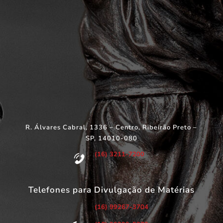
R. Álvares Cabral, 1336 – Centro, Ribeirão Preto –
SP, 14010-080
(16) 3211-7200
Telefones para Divulgação de Matérias
(16) 99267-3704