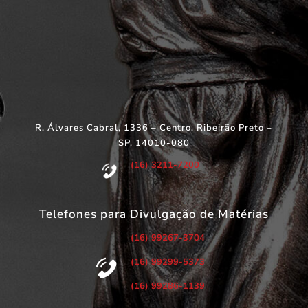
R. Álvares Cabral, 1336 – Centro, Ribeirão Preto –
SP, 14010-080
(16) 3211-7200
Telefones para Divulgação de Matérias
(16) 99267-3704
(16) 99299-5373
(16) 99286-1139