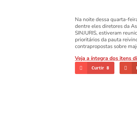
Na noite dessa quarta-feira
dentre eles diretores da A
SINJURIS, estiveram reunid
prioritários da pauta reiv
contrapropostas sobre majo
Veja a íntegra dos itens d
Curtir
8