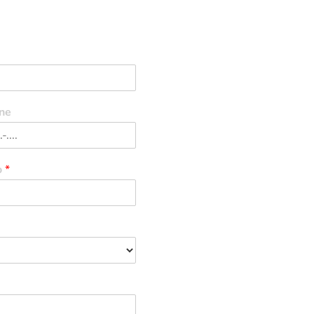
Localização
ne
o
*