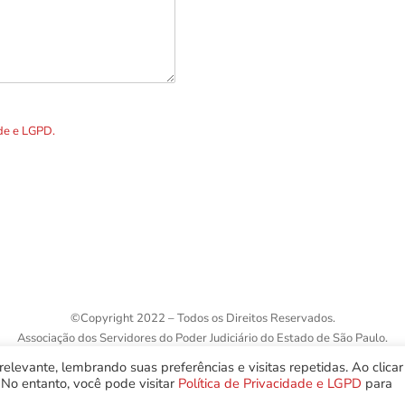
R. Álvares Cabral, 1336
Telefones p
DOS os dados preenchidos no
ade e LGPD.
©
Copyright 2022 – Todos os Direitos Reservados.
Associação dos Servidores do Poder Judiciário do Estado de São Paulo.
elevante, lembrando suas preferências e visitas repetidas. Ao clica
No entanto, você pode visitar
Política de Privacidade e LGPD
para