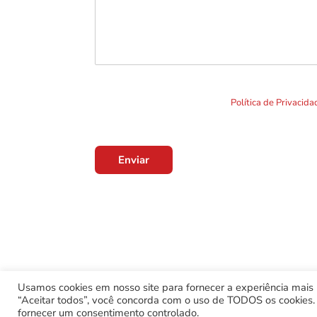
Ao clicar em "Enviar" você concorda com o uso de TO
formulário. Por favor leia a nossa
Política de Privacid
Enviar
Usamos cookies em nosso site para fornecer a experiência mais r
“Aceitar todos”, você concorda com o uso de TODOS os cookies. 
fornecer um consentimento controlado.