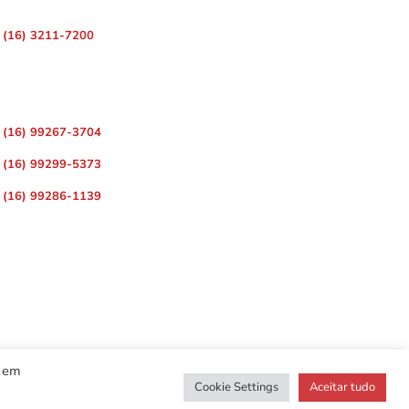
 – Centro, Ribeirão Preto – SP, 14010-080
(16) 3211-7200
ara Divulgação de Matérias
(16) 99267-3704
(16) 99299-5373
(16) 99286-1139
r em
Cookie Settings
Aceitar tudo