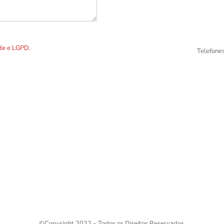
DOS os dados preenchidos no
ade e LGPD.
Telefone
©
Copyright 2022 – Todos os Direitos Reservados.