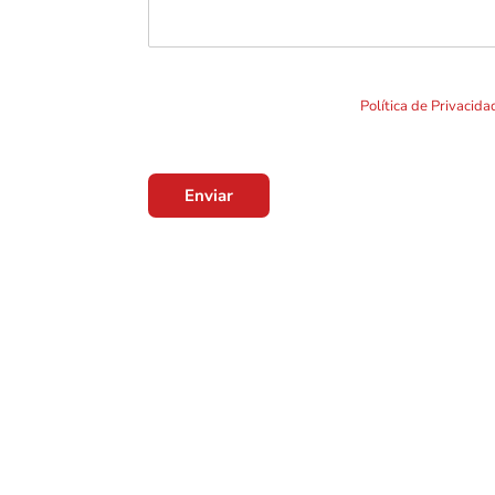
Ao clicar em "Enviar" você concorda com o uso de TO
formulário. Por favor leia a nossa
Política de Privacid
Enviar