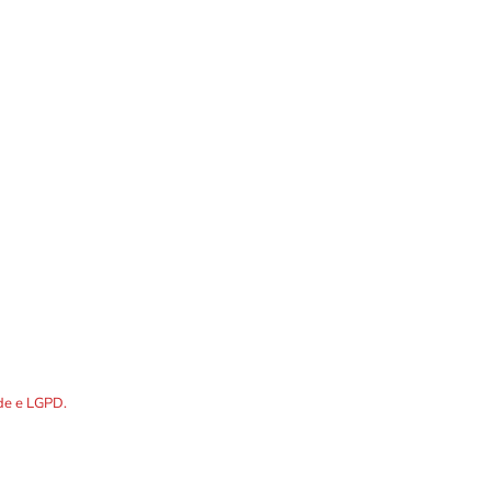
Localização
DOS os dados preenchidos no
ade e LGPD.