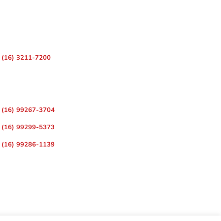
 – Centro, Ribeirão Preto – SP, 14010-080
(16) 3211-7200
ara Divulgação de Matérias
(16) 99267-3704
(16) 99299-5373
(16) 99286-1139