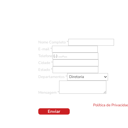
Entre em Contato
Nome Completo
*
E-mail
*
Telefone
Cidade
*
Estado
*
Departamentos
*
Mensagem
*
Ao clicar em "Enviar" você concorda com o uso de TO
formulário. Por favor leia a nossa
Política de Privacid
Enviar