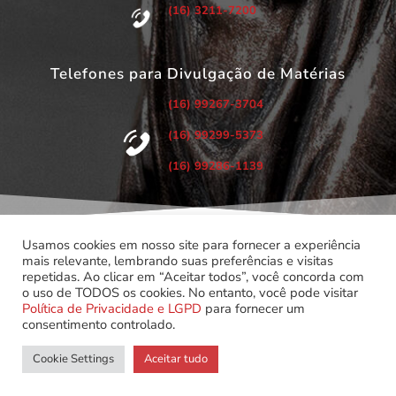
(16) 3211-7200
Telefones para Divulgação de Matérias
(16) 99267-3704
(16) 99299-5373
(16) 99286-1139
Usamos cookies em nosso site para fornecer a experiência
mais relevante, lembrando suas preferências e visitas
repetidas. Ao clicar em “Aceitar todos”, você concorda com
©
Copyright 2022 – Todos os Direitos Reservados.
o uso de TODOS os cookies. No entanto, você pode visitar
Associação dos Servidores do Poder Judiciário do Estado de
Política de Privacidade e LGPD
para fornecer um
São Paulo.
consentimento controlado.
Cookie Settings
Aceitar tudo