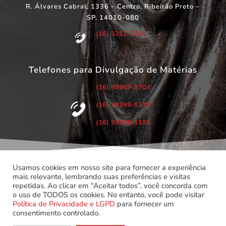
R. Álvares Cabral, 1336 – Centro, Ribeirão Preto –
SP, 14010-080
(16) 3211-7200
Telefones para Divulgação de Matérias
(16) 99267-3704
(16) 99299-5373
(16) 99286-1139
Usamos cookies em nosso site para fornecer a experiência
mais relevante, lembrando suas preferências e visitas
repetidas. Ao clicar em “Aceitar todos”, você concorda com
©
Copyright 2022 – Todos os Direitos Reservados.
o uso de TODOS os cookies. No entanto, você pode visitar
Associação dos Servidores do Poder Judiciário do Estado de
Política de Privacidade e LGPD
para fornecer um
São Paulo.
consentimento controlado.