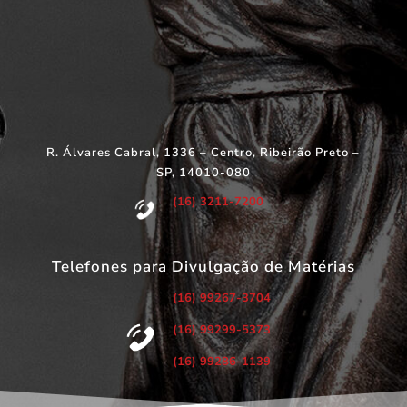
R. Álvares Cabral, 1336 – Centro, Ribeirão Preto –
SP, 14010-080
(16) 3211-7200
Telefones para Divulgação de Matérias
(16) 99267-3704
(16) 99299-5373
(16) 99286-1139