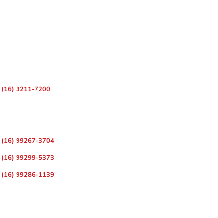
 – Centro, Ribeirão Preto – SP, 14010-080
(16) 3211-7200
ara Divulgação de Matérias
(16) 99267-3704
(16) 99299-5373
(16) 99286-1139