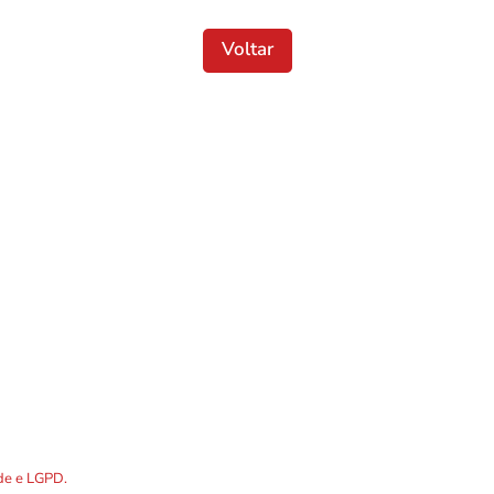
Voltar
Localização
DOS os dados preenchidos no
ade e LGPD.