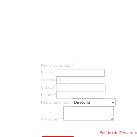
Entre em Contato
Nome Completo
*
E-mail
*
Telefone
Cidade
*
Estado
*
Departamentos
*
Mensagem
*
Ao clicar em "Enviar" você concorda com o uso de TO
formulário. Por favor leia a nossa
Política de Privacid