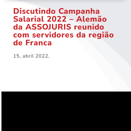
Discutindo Campanha
Salarial 2022 – Alemão
da ASSOJURIS reunido
com servidores da região
de Franca
15, abril 2022.