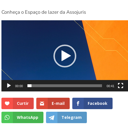
Conheça o Espaço de lazer da Assojuris
Tocador
de
vídeo
00:00
00:41
Curtir
E-mail
Facebook
WhatsApp
Telegram