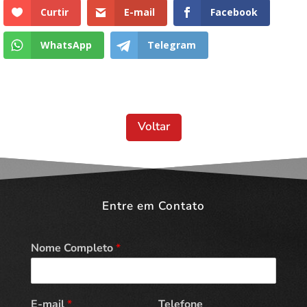
Curtir
E-mail
Facebook
WhatsApp
Telegram
Voltar
Entre em Contato
Nome Completo
*
E-mail
*
Telefone