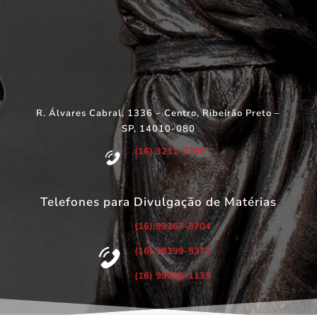
R. Álvares Cabral, 1336 – Centro, Ribeirão Preto –
SP, 14010-080
(16) 3211-7200
Telefones para Divulgação de Matérias
(16) 99267-3704
(16) 99299-5373
(16) 99286-1139