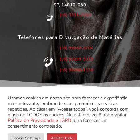
SP, 14010-080
(16) 3211-7200
Telefones para Divulgação de Matérias
(16) 99267-3704
(16) 99299-5373
(16) 99286-1139
Usamos cookies em nosso site para fornecer a experiência
mais relevante, lembrando suas preferências e visitas
repetidas. Ao clicar em “Aceitar todos”, você concorda com
©
Copyright 2022 – Todos os Direitos Reservados.
o uso de TODOS os cookies. No entanto, você pode visitar
Associação dos Servidores do Poder Judiciário do Estado de
Política de Privacidade e LGPD
para fornecer um
São Paulo.
consentimento controlado.
Cookie Settings
Aceitar tudo