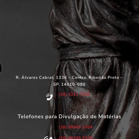
R. Álvares Cabral, 1336 – Centro, Ribeirão Preto –
SP, 14010-080
(16) 3211-7200
Telefones para Divulgação de Matérias
(16) 99267-3704
(16) 99299-5373