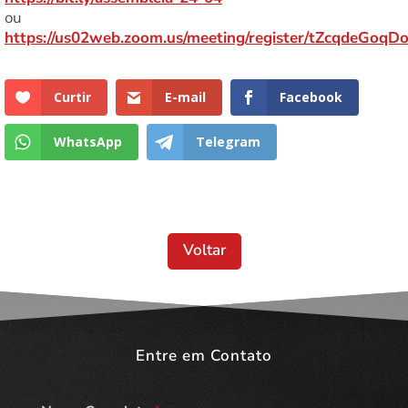
ou
https://us02web.zoom.us/meeting/register/tZcqdeGoq
Curtir
E-mail
Facebook
WhatsApp
Telegram
Voltar
Entre em Contato