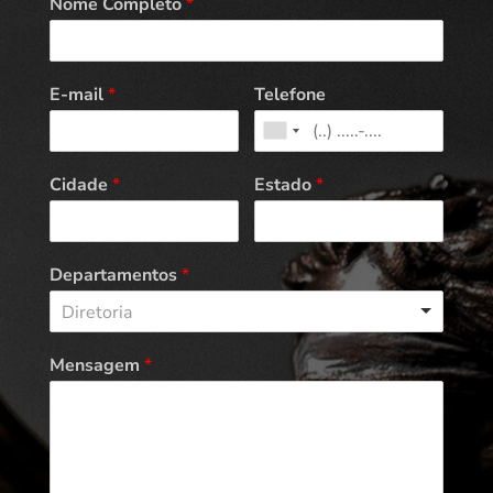
Nome Completo
*
E-mail
*
Telefone
Cidade
*
Estado
*
Departamentos
*
Diretoria
Mensagem
*